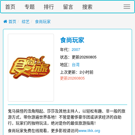
首页
专题
排行
留言
搜索
切
换
导
首页
综艺
食尚玩家
航
食尚玩家
年代：
2007
状态：更新20260805
地区：
台湾
上次更新：
2小时前
更新20260805
鬼马搞怪的浩角翔起、莎莎及其他主持人，以轻松有趣、非一般的旅
游方式，带你游遍世界各地！不管是奢侈豪华团或讲求经济的自助
行，玩家们的独特玩法，绝对是你的最佳旅游指南！
食尚玩家免费在线观看，更多影视请访问
www.iikk.org