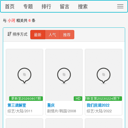
首页
专题
排行
留言
搜索
切
换
导
与
小河
相关共
6
条
航
排序方式
最新
人气
推荐
更新至20260807期
HD
更新至第20230224期下
第三调解室
重庆
我们民谣2022
综艺/大陆/2011
剧情片/韩国/2008
综艺/大陆/2022