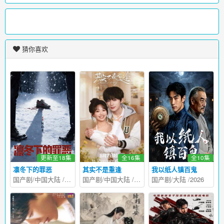
猜你喜欢
更新至18集
全16集
全10集
凛冬下的罪恶
其实不是重逢
我以纸人镇百鬼
国产剧
/
中国大陆
/
2026
国产剧
/
中国大陆
/
2026
国产剧
/
大陆
/
2026