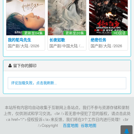
更新至04集
更新至20集
HD国语
我的鸵鸟先生
长夜如歌
绝密任务
国产剧
/
大陆
/
2026
国产剧
/
中国大陆
/
2026
国产剧
/
大陆
/
2026
留下你的脚印
评论加载失败，点击我刷新...
本站所有内容均自动收集于互联网上各站点，我们不参与资源存储和录制
上传，仅供测试和学习交流。<br />若无意中侵犯了您的版权，请点击此处
<a href="/">侵权投诉</a>来反馈，我们将在3个工作日内进行处理！<br
/>Copyright
百度地图
谷歌地图