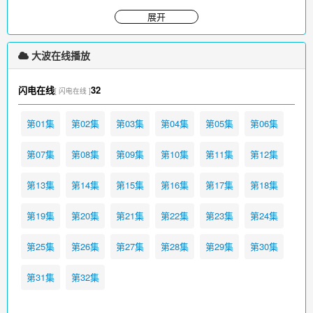
和动摇划清界线，坚决地站在反帝爱国热潮的潮头，并与加入女同志
展开
会的龙兰君并肩作战，在荣昌首义成功后，远赴欧洲寻找真理。
大波免费在线观看，更多影视请访问
www.iikk.org
大波在线播放
闪电在线
32
[ 闪电在线 ]
第01集
第02集
第03集
第04集
第05集
第06集
第07集
第08集
第09集
第10集
第11集
第12集
第13集
第14集
第15集
第16集
第17集
第18集
第19集
第20集
第21集
第22集
第23集
第24集
第25集
第26集
第27集
第28集
第29集
第30集
第31集
第32集