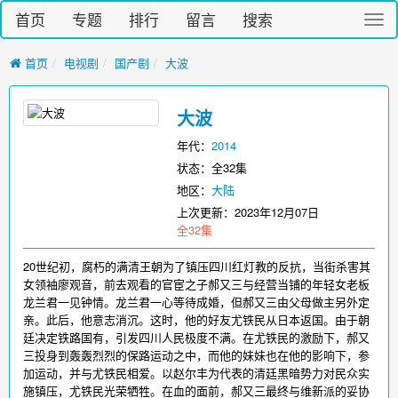
首页
专题
排行
留言
搜索
切
换
导
首页
电视剧
国产剧
大波
航
大波
年代：
2014
状态：全32集
地区：
大陆
上次更新：
2023年12月07日
全32集
20世纪初，腐朽的满清王朝为了镇压四川红灯教的反抗，当街杀害其
女领袖廖观音，前去观看的官宦之子郝又三与经营当铺的年轻女老板
龙兰君一见钟情。龙兰君一心等待成婚，但郝又三由父母做主另外定
亲。此后，他意志消沉。这时，他的好友尤铁民从日本返国。由于朝
廷决定铁路国有，引发四川人民极度不满。在尤铁民的激励下，郝又
三投身到轰轰烈烈的保路运动之中，而他的妹妹也在他的影响下，参
加运动，并与尤铁民相爱。以赵尔丰为代表的清廷黑暗势力对民众实
施镇压，尤铁民光荣牺牲。在血的面前，郝又三最终与维新派的妥协