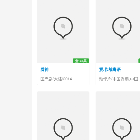
全33集
盾神
爱.作战粤语
国产剧/大陆/2014
动作片/中国香港