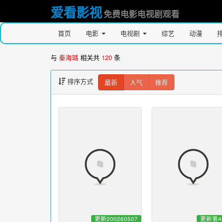
爱看影视
免费电影电视剧观看
首页
电影
电视剧
综艺
动漫
与
秦海璐
相关共
120
条
排序方式
最新
人气
推荐
更新200260507
更新第4