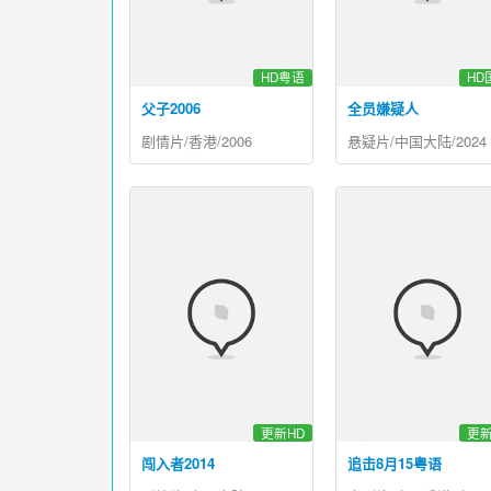
HD粤语
HD
父子2006
全员嫌疑人
剧情片/香港/2006
悬疑片/中国大陆/2024
更新HD
更新
闯入者2014
追击8月15粤语