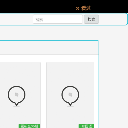
看过
搜索
更新至35期
HD国语