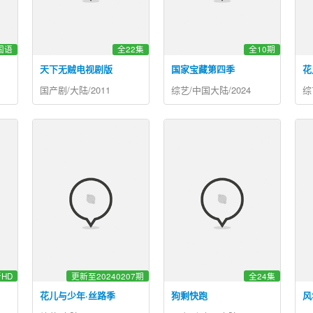
国语
全22集
全10期
天下无贼电视剧版
国家宝藏第四季
花
国产剧/大陆/2011
综艺/中国大陆/2024
综
HD
更新至20240207期
全24集
花儿与少年·丝路季
狗剩快跑
风