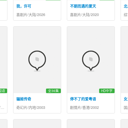
我，许可
不期而遇的夏天
北
喜剧片/大陆/2026
喜剧片/大陆/2020
综
国语
全36集
HD中字
骊姬传奇
停不了的爱粤语
女
剧情片/大陆,香港,法国/2000
奇幻片/内地/2003
剧情片/香港/2002
国