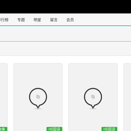
排行榜
专题
明星
留言
会员
8集
HD国语
HD国语