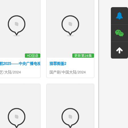
HD国语
更新第28集
航2025——中央广播电视总台跨年晚会
猎罪图鉴2
艺/大陆/2024
国产剧/中国大陆/2024