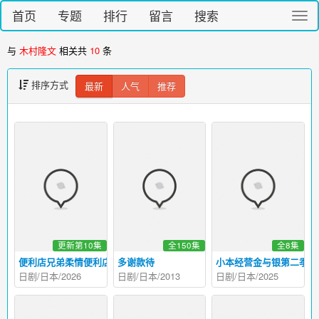
首页
专题
排行
留言
搜索
切
换
导
与
木村隆文
相关共
10
条
航
排序方式
最新
人气
推荐
更新第10集
全150集
全8集
便利店兄弟柔情便利店门司港小金村门市
多谢款待
小本经营金与银第二季
日剧/日本/2026
日剧/日本/2013
日剧/日本/2025