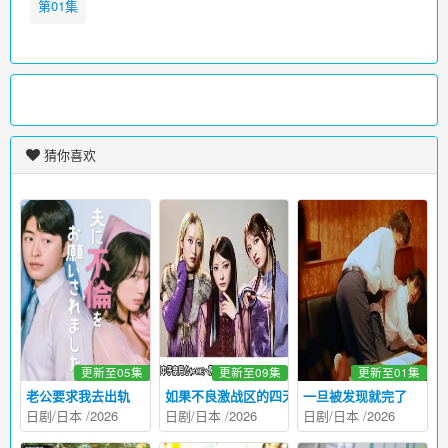
第01集
猜你喜欢
更新至05集
更新至09集
更新至01集
老公要求我去出轨
如果不良激战区的四天王转生成了偶像团体
一旦被发现就完了
日剧
/
日本
/
2026
日剧
/
日本
/
2026
日剧
/
日本
/
2026