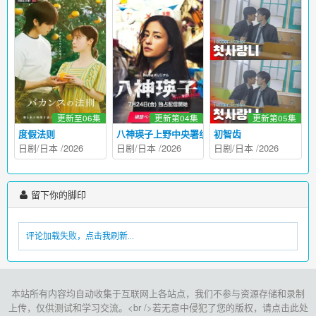
更新至06集
更新第04集
更新第05集
度假法则
八神瑛子上野中央署组织犯罪对策课
初智齿
日剧
/
日本
/
2026
日剧
/
日本
/
2026
日剧
/
日本
/
2026
留下你的脚印
评论加载失败，点击我刷新...
本站所有内容均自动收集于互联网上各站点，我们不参与资源存储和录制
上传，仅供测试和学习交流。<br />若无意中侵犯了您的版权，请点击此处