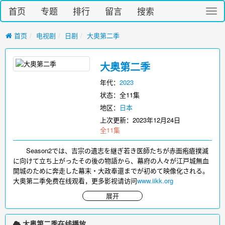
首页
专题
排行
留言
搜索
切
换
导
首页
电视剧
日剧
大奥第二季
航
大奥第二季
年代：
2023
状态：全11集
地区：
日本
上次更新：
2023年12月24日
全11集
Season2では、吉宗の遺志を継ぎ若き医師たちが赤面疱瘡撲滅
に向けて立ち上がったその後の物語から、幕府の人々が江戸城無血
開城のために奔走した幕末・大政奉還までが初めて映像化される。
大奥第二季免费在线观看，更多影视请访问
www.iikk.org
展开
大奥第二季在线播放