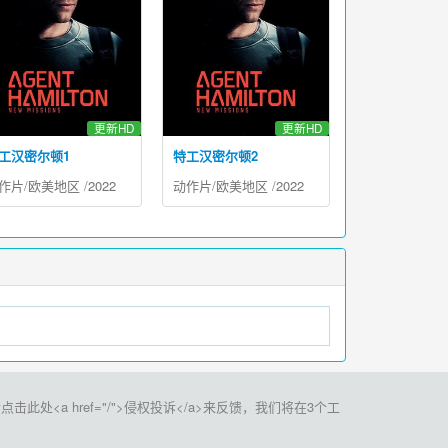
更新HD
更新HD
工汉密尔顿1
特工汉密尔顿2
作片
/
欧美地区
/
2022
动作片
/
欧美地区
/
2022
a href="/">侵权投诉</a>来反馈，我们将在3个工