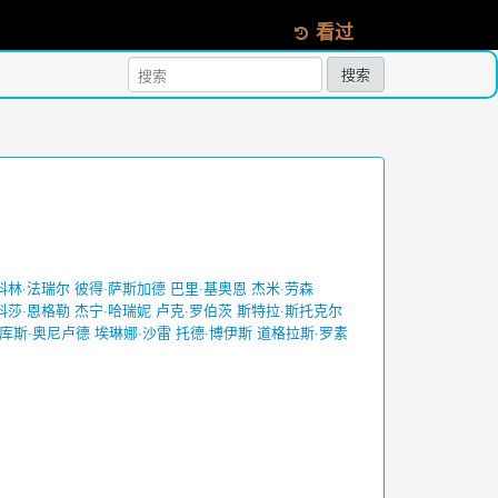
看过
搜索
科林·法瑞尔
彼得·萨斯加德
巴里·基奥恩
杰米·劳森
科莎·恩格勒
杰宁·哈瑞妮
卢克·罗伯茨
斯特拉·斯托克尔
库斯·奥尼卢德
埃琳娜·沙雷
托德·博伊斯
道格拉斯·罗素