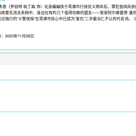
·韦恩（罗伯特·帕丁森 饰）化身蝙蝠侠于哥谭市行侠仗义两年后，罪犯皆闻风
的政要名流关系网中，身边仅有的几个值得信赖的盟友——管家阿尔弗雷德·潘尼沃
这位独行的“义警侠探”在哥谭市民心中已成为“复仇”二字最当仁不让的代名词。
多影视请访问
www.iikk.org
新：
2023年11月28日