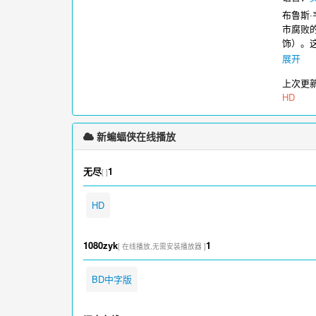
布鲁斯
市腐败
饰）。
看，更
展开
上次更
HD
新蝙蝠侠在线播放
无尽
1
[ ]
HD
1080zyk
1
[ 在线播放,无需安装播放器 ]
BD中字版