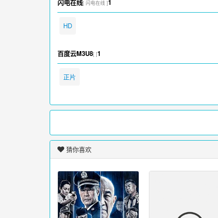
闪电在线
1
[ 闪电在线 ]
HD
百度云M3U8
1
[ ]
正片
猜你喜欢