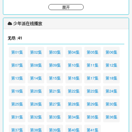
少年派免费在线观看，更多影视请访问
www.iikk.org
展开
少年派在线播放
无尽
41
[ ]
第01集
第02集
第03集
第04集
第05集
第06集
第07集
第08集
第09集
第10集
第11集
第12集
第13集
第14集
第15集
第16集
第17集
第18集
第19集
第20集
第21集
第22集
第23集
第24集
第25集
第26集
第27集
第28集
第29集
第30集
第31集
第32集
第33集
第34集
第35集
第36集
第37集
第38集
第39集
第40集
第41集