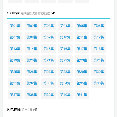
1080zyk
41
[ 在线播放,无需安装播放器 ]
第01集
第02集
第03集
第04集
第05集
第06集
第07集
第08集
第09集
第10集
第11集
第12集
第13集
第14集
第15集
第16集
第17集
第18集
第19集
第20集
第21集
第22集
第23集
第24集
第25集
第26集
第27集
第28集
第29集
第30集
第31集
第32集
第33集
第34集
第35集
第36集
第37集
第38集
第39集
第40集
第41集
闪电在线
41
[ 闪电在线 ]