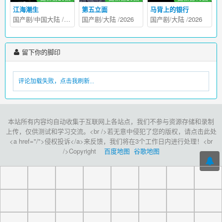
江海潮生
第五立面
马背上的银行
国产剧
/
中国大陆
/
2026
国产剧
/
大陆
/
2026
国产剧
/
大陆
/
2026
留下你的脚印
评论加载失败，点击我刷新...
本站所有内容均自动收集于互联网上各站点，我们不参与资源存储和录制
上传，仅供测试和学习交流。<br />若无意中侵犯了您的版权，请点击此处
<a href="/">侵权投诉</a>来反馈，我们将在3个工作日内进行处理！<br
/>Copyright
百度地图
谷歌地图