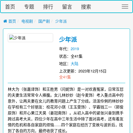
首页
专题
排行
留言
搜索
切
换
导
首页
电视剧
国产剧
少年派
航
少年派
年代：
2019
状态：全41集
地区：
大陆
上次更新：
2023年12月15日
全41集
林大为（张嘉译饰）和王胜男（闫妮饰）是一对欢喜冤家，日常互怼
的夫妻生活常常令人捧腹。女儿林妙妙（赵今麦饰）考入重点高中的
意外，让两夫妻在女儿的教育问题上产生了分歧。活泼伶俐的林妙妙
在学校有三个好朋友：校花邓小琪（王玉雯饰）、学霸钱三一（郭俊
辰饰）和开心果江天昊（姜冠南饰）。从初入高中的紧张兴奋到携手
跨过高考大关，四位少年在高中三年生活中除了面对高考，还有着友
情的危机和各自家庭的烦恼......四个家庭在经历了变故与波折后，找
到了各自的方向，最终收获了成长。