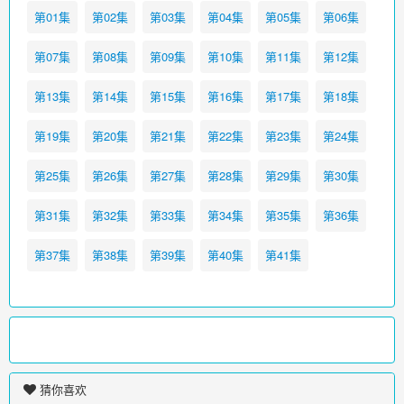
第01集
第02集
第03集
第04集
第05集
第06集
第07集
第08集
第09集
第10集
第11集
第12集
第13集
第14集
第15集
第16集
第17集
第18集
第19集
第20集
第21集
第22集
第23集
第24集
第25集
第26集
第27集
第28集
第29集
第30集
第31集
第32集
第33集
第34集
第35集
第36集
第37集
第38集
第39集
第40集
第41集
猜你喜欢