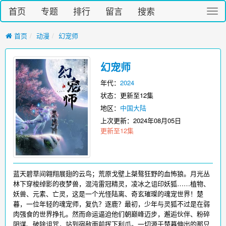
首页
专题
排行
留言
搜索
切
换
导
首页
动漫
幻宠师
航
幻宠师
年代：
2024
状态：更新至12集
地区：
中国大陆
上次更新：
2024年08月05日
更新至12集
蓝天碧草间翱翔展翅的云鸟；荒原戈壁上桀骜狂野的血怖狼。月光丛
林下穿梭绰影的夜梦兽，混沌雷冠精灵，凌冰之诅印妖狐……植物、
妖兽、元素、亡灵，这是一个光怪陆离、奇玄璀璨的魂宠世界！楚
暮，一位年轻的魂宠师，复仇？逐鹿？最初，少年与灵狐不过是在弱
肉强食的世界挣扎。然而命运逼迫他们朝巅峰迈步，邂逅伙伴、粉碎
阴谋、破除诅咒，站到宿敌面前挥下利爪。一切源于楚暮伸出的那只