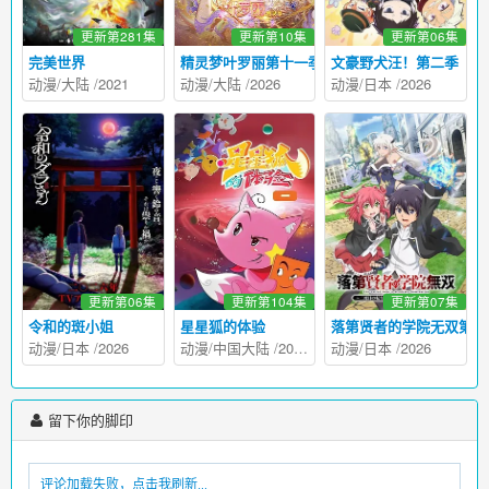
更新第281集
更新第10集
更新第06集
完美世界
精灵梦叶罗丽第十一季（下）
文豪野犬汪！第二季
动漫
/
大陆
/
2021
动漫
/
大陆
/
2026
动漫
/
日本
/
2026
更新第06集
更新第104集
更新第07集
令和的斑小姐
星星狐的体验
落第贤者的学院无双第二
动漫
/
日本
/
2026
动漫
/
中国大陆
/
2012
动漫
/
日本
/
2026
留下你的脚印
评论加载失败，点击我刷新...