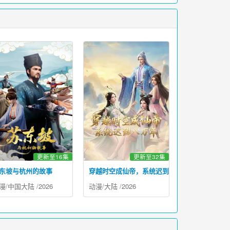
更新至16集
更新至32集
东坡与杭州的故事
穿越时空成仙帝，系统迟到八万年
漫
/
中国大陆
/
2026
动漫
/
大陆
/
2026