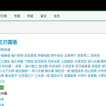
排行榜
专题
明星
留言
会员
之刃国语
日韩动漫
外崎春雄
细川秀树
间岛崇宽
伊藤祐毅
野中卓也
五味伸介
宫原秀二
高桥贤
花江夏树
鬼头明里
下野纮
松冈祯丞
冈本信彦
上田丽奈
大塚芳忠
浪川大辅
樱
和
铃村健一
关智一
森川智之
悠木碧
井泽诗织
小泽亚李
花守由美里
关俊彦
绿
绫
山下大辉
诹访部顺一
平川大辅
楠大典
保志总一朗
植田佳奈
内山昂辉
大桥
奈惠
桑谷夏子
立花慎之介
三木真一郎
桑岛法子
佐藤聪美
大地叶
本渡枫
小原
019
4.0
26集
日本
国语