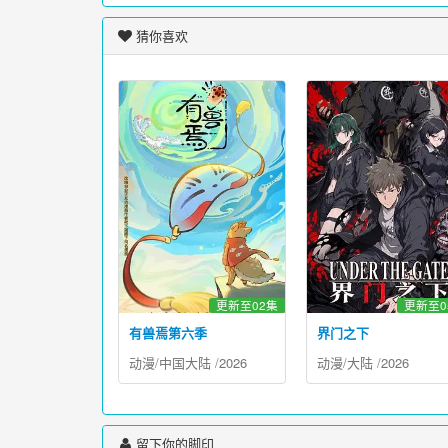
猜你喜欢
更新至02集
更新至0
有兽焉第六季
界门之下
动漫
/
中国大陆
/
2026
动漫
/
大陆
/
2026
留下你的脚印