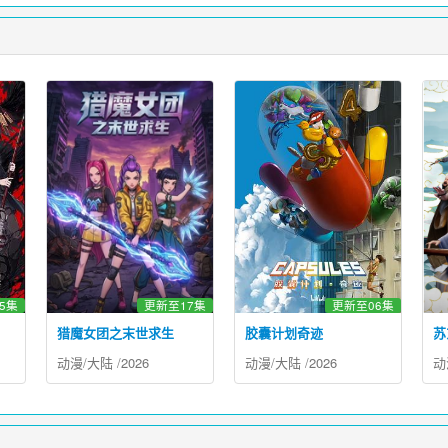
5集
更新至17集
更新至06集
猎魔女团之末世求生
胶囊计划奇迹
苏
动漫
/
大陆
/
2026
动漫
/
大陆
/
2026
动