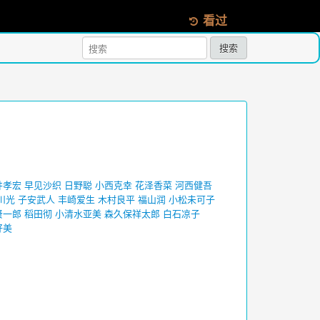
看过
搜索
井孝宏
早见沙织
日野聪
小西克幸
花泽香菜
河西健吾
川光
子安武人
丰崎爱生
木村良平
福山润
小松未可子
贤一郎
稻田彻
小清水亚美
森久保祥太郎
白石凉子
好美