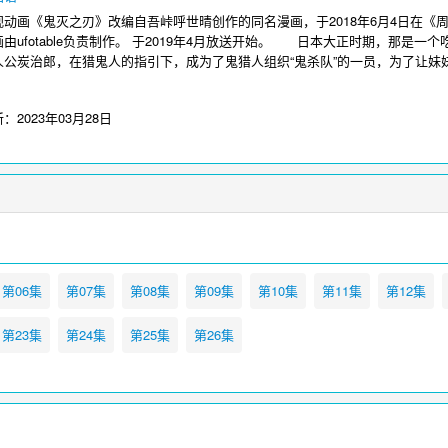
《鬼灭之刃》改编自吾峠呼世晴创作的同名漫画，于2018年6月4日在《周刊少
由ufotable负责制作。 于2019年4月放送开始。 日本大正时期，那是
人公炭治郎，在猎鬼人的指引下，成为了鬼猎人组织“鬼杀队”的一员，为了让
连锁而展开了战斗。
爱看影视-电影电视剧在线播放
为您提供鬼灭之刃国语在线
新：
2023年03月28日
第06集
第07集
第08集
第09集
第10集
第11集
第12集
第23集
第24集
第25集
第26集