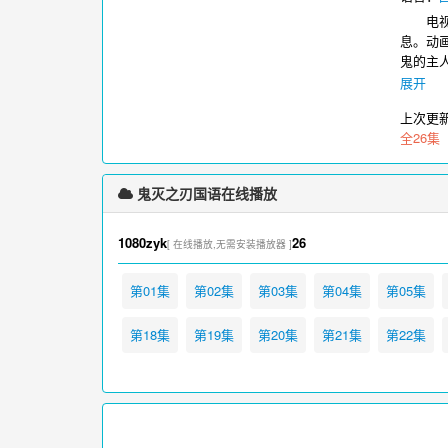
电视动画
息。动画
鬼的主
悲伤的
展开
上次更
全26集
鬼灭之刃国语在线播放
1080zyk
26
[ 在线播放,无需安装播放器 ]
第01集
第02集
第03集
第04集
第05集
第18集
第19集
第20集
第21集
第22集