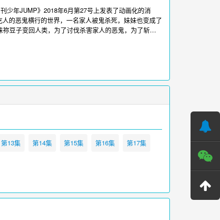
年JUMP》2018年6月第27号上发表了动画化的消
一个吃人的恶鬼横行的世界，一名家人被鬼杀死，妹妹也变成了
妹妹祢豆子变回人类，为了讨伐杀害家人的恶鬼，为了斩断
观看，更多影视请访问
www.iikk.org
第13集
第14集
第15集
第16集
第17集