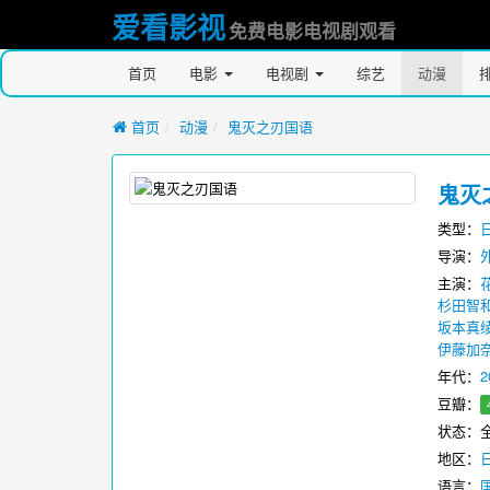
爱看影视
免费电影电视剧观看
首页
电影
电视剧
综艺
动漫
首页
动漫
鬼灭之刃国语
鬼灭
类型：
导演：
主演：
杉田智
坂本真
伊藤加
年代：
2
豆瓣：
状态：全
地区：
语言：