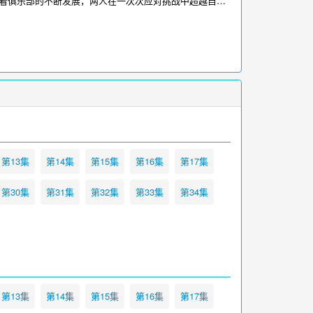
着俱乐部的不断发展，两人在一次次应对挑战中超越自
播放
为您提供爱情而已在线观看，更多影视请访问
第13集
第14集
第15集
第16集
第17集
第30集
第31集
第32集
第33集
第34集
第13集
第14集
第15集
第16集
第17集