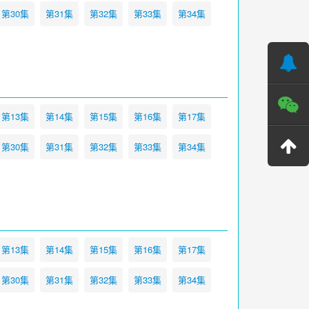
第30集
第31集
第32集
第33集
第34集
第13集
第14集
第15集
第16集
第17集
第30集
第31集
第32集
第33集
第34集
第13集
第14集
第15集
第16集
第17集
第30集
第31集
第32集
第33集
第34集