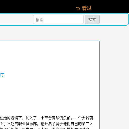
看过
搜索
柯宇
在她的邀请下，加入了一个草台网球俱乐部。一个大龄羽
个了不起的职业俱乐部，也开启了属于他们自己的第二人