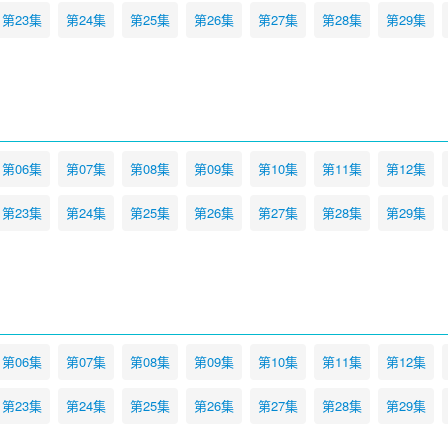
第23集
第24集
第25集
第26集
第27集
第28集
第29集
第06集
第07集
第08集
第09集
第10集
第11集
第12集
第23集
第24集
第25集
第26集
第27集
第28集
第29集
第06集
第07集
第08集
第09集
第10集
第11集
第12集
第23集
第24集
第25集
第26集
第27集
第28集
第29集