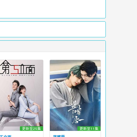
更新至25集
更新至11集
五立面
蓝嘴唇