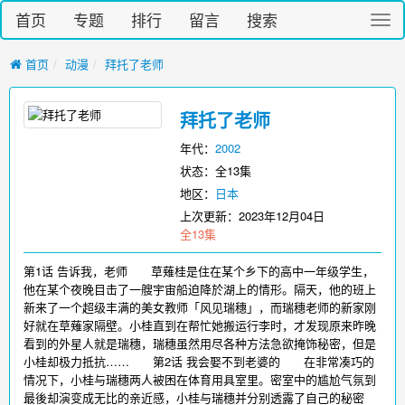
首页
专题
排行
留言
搜索
切
换
导
首页
动漫
拜托了老师
航
拜托了老师
年代：
2002
状态：全13集
地区：
日本
上次更新：
2023年12月04日
全13集
第1话 告诉我，老师 草薙桂是住在某个乡下的高中一年级学生，
他在某个夜晚目击了一艘宇宙船迫降於湖上的情形。隔天，他的班上
新来了一个超级丰满的美女教师「风见瑞穗」，而瑞穗老师的新家刚
好就在草薙家隔壁。小桂直到在帮忙她搬运行李时，才发现原来昨晚
看到的外星人就是瑞穗，瑞穗虽然用尽各种方法急欲掩饰秘密，但是
小桂却极力抵抗…… 第2话 我会娶不到老婆的 在非常凑巧的
情况下，小桂与瑞穗两人被困在体育用具室里。密室中的尴尬气氛到
最後却演变成无比的亲近感，小桂与瑞穗并分别透露了自己的秘密