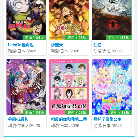
更新至06集
更新至06集
更新至153集
LetsGo怪奇组
炒翻天
仙逆
动漫
/
日本
/
2026
动漫
/
日本
/
2026
动漫
/
大陆
/
2023
更新至04集
更新至06集
更新至19集
谷雨街后巷
相反的你和我第二季
拜托了偶像公主
动漫
/
中国大陆
/
2026
动漫
/
日本
/
2026
动漫
/
日本
/
2026