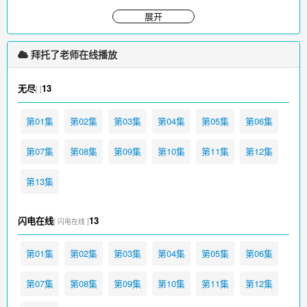
（瑞穗的真正身份是外星人派驻地球的监视员，而小桂则是罹患了一
展开
种会导致精神和肉体组织呈现暂时性假死状态的怪病）。两人最後虽
然终於获救，但是却不幸被校长发现，为了摆脱校长的质疑，小桂於
是便在大家面前说：「其实我是瑞穗的丈夫！」 第3话 这下糟
拜托了老师在线播放
了，老师 小桂与瑞穗因为之前所发生的事，被迫不...
拜托了老师免费在线观看，更多影视请访问
www.iikk.org
无尽
13
[ ]
第01集
第02集
第03集
第04集
第05集
第06集
第07集
第08集
第09集
第10集
第11集
第12集
第13集
闪电在线
13
[ 闪电在线 ]
第01集
第02集
第03集
第04集
第05集
第06集
第07集
第08集
第09集
第10集
第11集
第12集