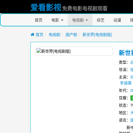
爱看影视
免费电影电视剧观看
首页
电影
电视剧
综艺
动漫
首页
电视剧
国产剧
新世界[电视剧版]
新世
类型：
导演：
主演：
李诚儒
年代：
2
豆瓣：
状态：7
地区：
语言：
新中国