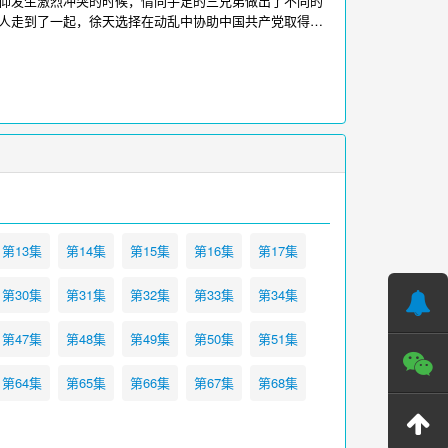
仰发生激烈冲突的时候，情同手足的三兄弟做出了不同的
人走到了一起，徐天选择在动乱中协助中国共产党取得了
剧版]在线观看，更多影视请访问
www.iikk.org
第13集
第14集
第15集
第16集
第17集
第30集
第31集
第32集
第33集
第34集
第47集
第48集
第49集
第50集
第51集
第64集
第65集
第66集
第67集
第68集