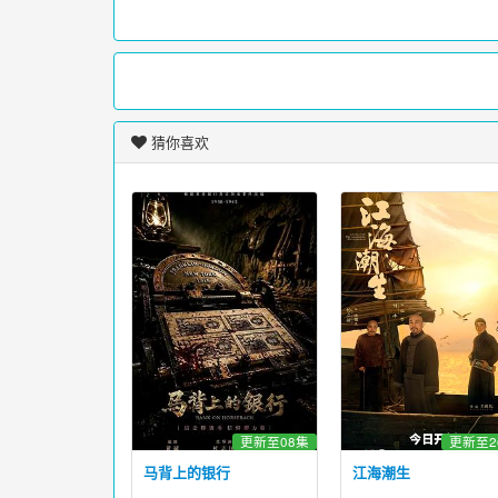
猜你喜欢
更新至08集
更新至2
马背上的银行
江海潮生