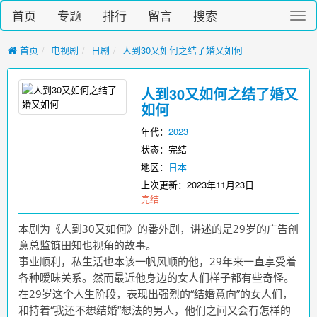
首页
专题
排行
留言
搜索
切
换
导
首页
电视剧
日剧
人到30又如何之结了婚又如何
航
人到30又如何之结了婚又
如何
年代：
2023
状态：完结
地区：
日本
上次更新：
2023年11月23日
完结
本剧为《人到30又如何》的番外剧，讲述的是29岁的广告创
意总监镰田知也视角的故事。
事业顺利，私生活也本该一帆风顺的他，29年来一直享受着
各种暧昧关系。然而最近他身边的女人们样子都有些奇怪。
在29岁这个人生阶段，表现出强烈的“结婚意向”的女人们，
和持着“我还不想结婚”想法的男人，他们之间又会有怎样的