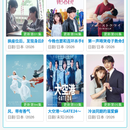
更新第01集
更新第06集
更新第05集
换座位后，发现身后的男生好像喜欢我
今晚也要和连环杀手约会
第一声啼哭母子救命急救
日剧
/
日本
/
2026
日剧
/
日本
/
2026
日剧
/
日本
/
2026
更新第94集
更新第03集
更新第05集
风，带有香气
大空港～GATE24～
冷淡同期的溺爱癖
日剧
/
日本
/
2026
日剧
/未知/
2026
日剧
/
日本
/
2026