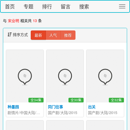
首页
专题
排行
留言
搜索
切
换
导
与
宋业明
相关共
13
条
航
排序方式
最新
人气
推荐
全34集
全30集
全32集
种墨园
同门往事
出关
剧情片/中国大陆/2026
国产剧/大陆/2015
国产剧/大陆/2015