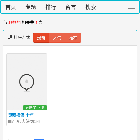
首页
专题
排行
留言
搜索
切
换
导
与
顾振翔
相关共
1
条
航
排序方式
最新
人气
推荐
更新第24集
灵魂摆渡·十年
国产剧/大陆/2026