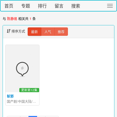
首页
专题
排行
留言
搜索
切
换
导
与
陈静易
相关共
1
条
航
排序方式
最新
人气
推荐
更新第12集
斩邪
国产剧/中国大陆/2026