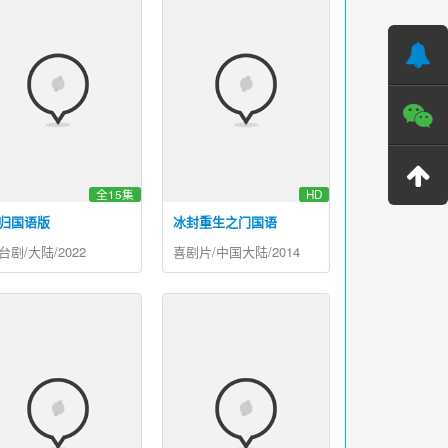
全15集
HD
归国语版
冰封重生之门国语
台剧/大陆/2022
喜剧片/中国大陆/2014