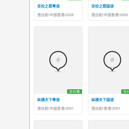
非份之罪粤语
非份之罪国语
港台剧/中国香港/2026
港台剧/中国香港/2026
全40集
全4
纵横天下粤语
纵横天下国语
港台剧/中国香港/2001
港台剧/香港/2001