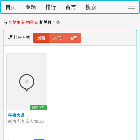
首页
专题
排行
留言
搜索
切
换
导
与
阿德里安·帕莱克
相关共
1
条
航
排序方式
最新
人气
推荐
HD中字
午夜大道
剧情片/加拿大/2025