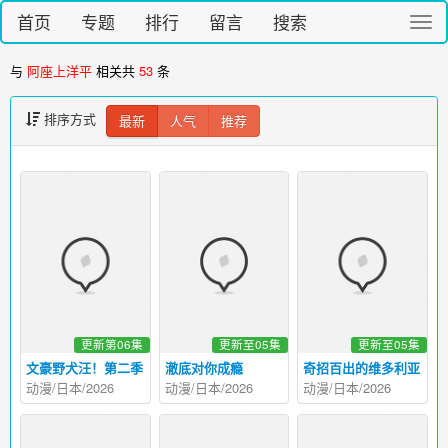
首页
专题
排行
留言
搜索
切
换
导
与
阿座上洋平
相关共
53
条
航
排序方式
最新
人气
推荐
更新第06集
更新至05集
更新至05集
文豪野犬汪！第二季
澈底对你成瘾
奇招百出的维多利亚
动漫/日本/2026
动漫/日本/2026
动漫/日本/2026