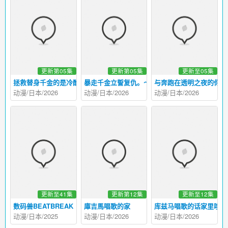
更新第05集
更新第05集
更新至05集
拯救替身千金的是冷酷无情冰之王子的爱
暴走千金立誓复仇。～用魔导书之力碾碎祖国～
与奔跑在透明之夜的你，
动漫/日本/2026
动漫/日本/2026
动漫/日本/2026
更新至41集
更新第12集
更新至12集
数码兽BEATBREAK
庫吉馬唱歌的家
库兹马唱歌的话家里哆啰
动漫/日本/2025
动漫/日本/2026
动漫/日本/2026