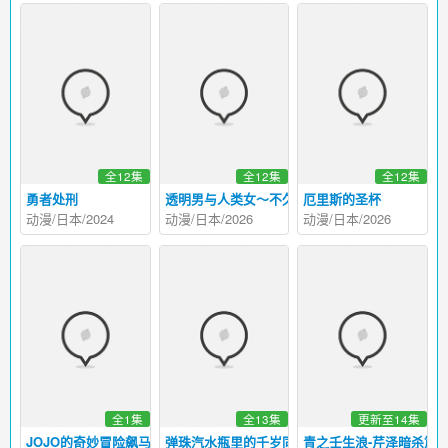
全12集
全12集
全12集
勇者处刑
透明男与人类女～不久成为夫妇的二人～
厄里斯的圣杯
动漫/日本/2024
动漫/日本/2026
动漫/日本/2026
全1集
全13集
更新至14集
JOJO的奇妙冒险飙马野郎
弹珠汽水瓶里的千岁同学
青之壬生浪-芹泽暗杀篇-