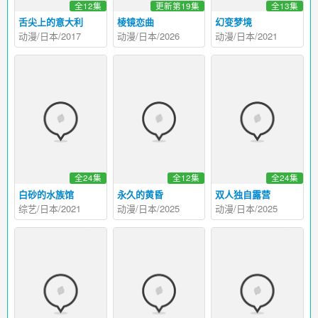
全12集
更新第19集
全13集
舌尖上的意大利
棱镜恋曲
幻变梦境
动漫/日本/2017
动漫/日本/2026
动漫/日本/2021
全24集
全12集
全24集
白砂的水族馆
永久的黄昏
双人独自露营
综艺/日本/2021
动漫/日本/2025
动漫/日本/2025