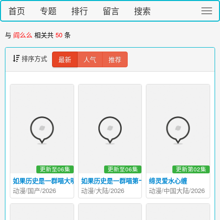
首页
专题
排行
留言
搜索
切
换
导
与
阎么么
相关共
50
条
航
排序方式
最新
人气
推荐
更新至06集
更新至06集
更新第02集
如果历史是一群喵大明皇朝篇
如果历史是一群喵第十三季
缔灵爱水心缠
动漫/国产/2026
动漫/大陆/2026
动漫/中国大陆/2026