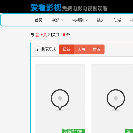
爱看影视
免费电影电视剧观看
首页
电影
电视剧
综艺
动漫
与
金正英
相关共
16
条
排序方式
最新
人气
推荐
更新第12集
全5