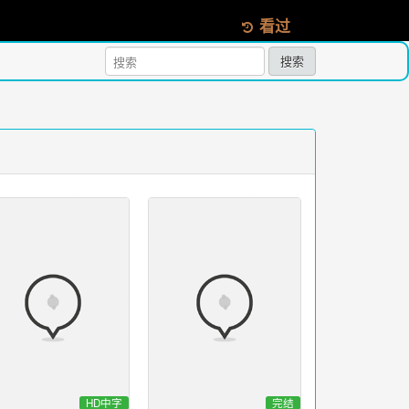
看过
搜索
HD中字
完结