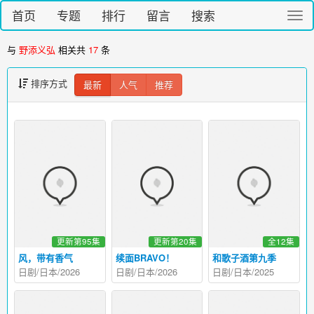
首页
专题
排行
留言
搜索
切
换
导
与
野添义弘
相关共
17
条
航
排序方式
最新
人气
推荐
更新第95集
更新第20集
全12集
风，带有香气
续面BRAVO！
和歌子酒第九季
日剧/日本/2026
日剧/日本/2026
日剧/日本/2025