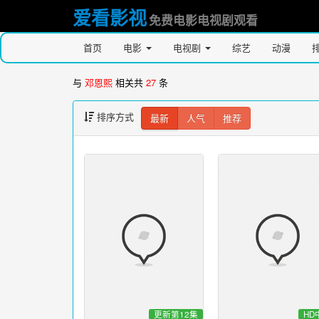
爱看影视
免费电影电视剧观看
首页
电影
电视剧
综艺
动漫
与
邓恩熙
相关共
27
条
排序方式
最新
人气
推荐
更新第12集
HD