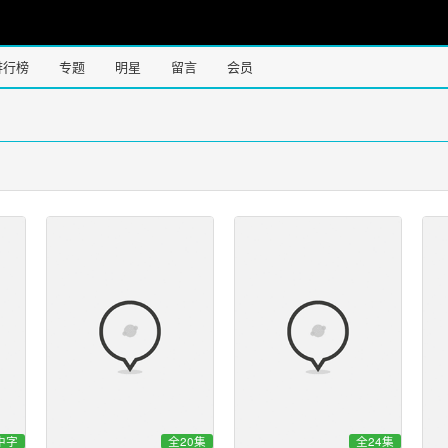
排行榜
专题
明星
留言
会员
中字
全20集
全24集