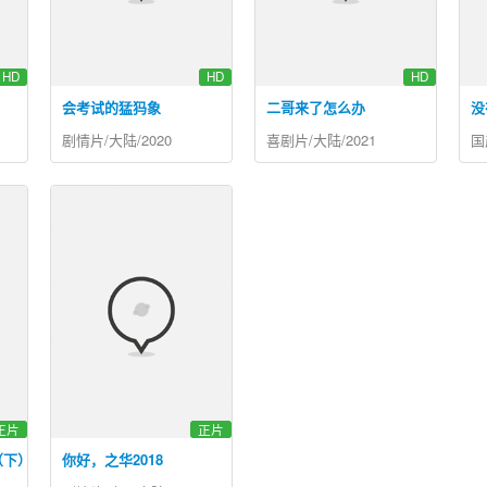
HD
HD
HD
会考试的猛犸象
二哥来了怎么办
没
剧情片/大陆/2020
喜剧片/大陆/2021
国
正片
正片
（下）
你好，之华2018