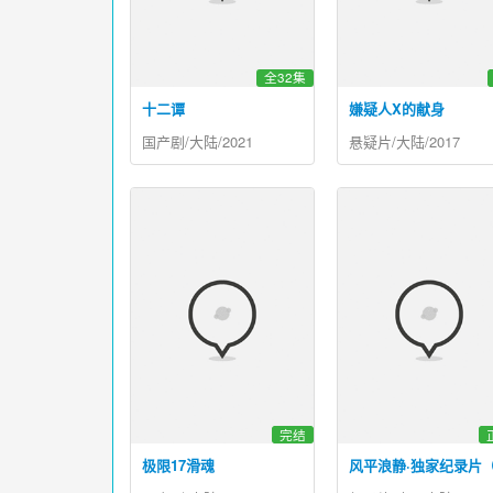
全32集
十二谭
嫌疑人X的献身
国产剧/大陆/2021
悬疑片/大陆/2017
完结
极限17滑魂
风平浪静·独家纪录片