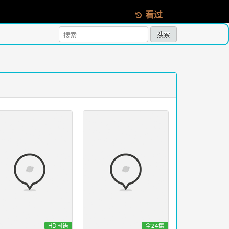
看过
搜索
HD国语
全24集