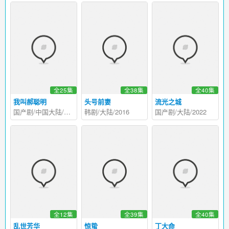
全25集
全38集
全40集
我叫郝聪明
头号前妻
流光之城
国产剧/中国大陆/2013
韩剧/大陆/2016
国产剧/大陆/2022
全12集
全39集
全40集
乱世芳华
惊蛰
丁大命