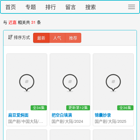
首页
专题
排行
留言
搜索
切
换
导
与
迟嘉
相关共
31
条
航
排序方式
最新
人气
推荐
全34集
更新第12集
全36集
扁豆爱焖面
把空白填满
锦囊妙录
国产剧/中国大陆/2026
国产剧/大陆/2024
国产剧/大陆/2025