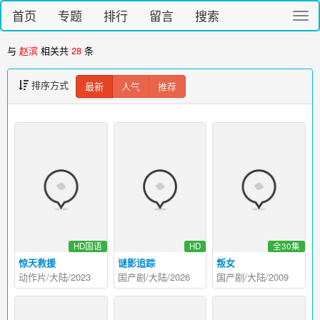
首页
专题
排行
留言
搜索
切
换
导
与
赵滨
相关共
28
条
航
排序方式
最新
人气
推荐
HD国语
HD
全30集
惊天救援
谜影追踪
叛女
动作片/大陆/2023
国产剧/大陆/2026
国产剧/大陆/2009