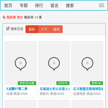
首页
专题
排行
留言
搜索
切
换
导
与
詹妮弗·黑尔
相关共
14
条
航
排序方式
最新
人气
推荐
更新至08集
HD中字
更新HD
X战警97第二季
乐高迪士尼公主恶人大集合
正义联盟无限地球危机（
动漫/美国/2026
喜剧片/美国/2025
动漫电影/美国/2024