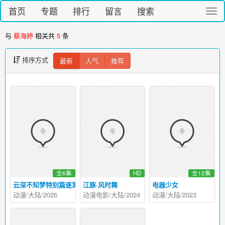
首页
专题
排行
留言
搜索
切
换
导
与
蔡海婷
相关共
5
条
航
排序方式
最新
人气
推荐
全6集
HD
全12集
云深不知梦特别篇逐冥之役
江豚·风时舞
电器少女
动漫/大陆/2026
动漫电影/大陆/2024
动漫/大陆/2023