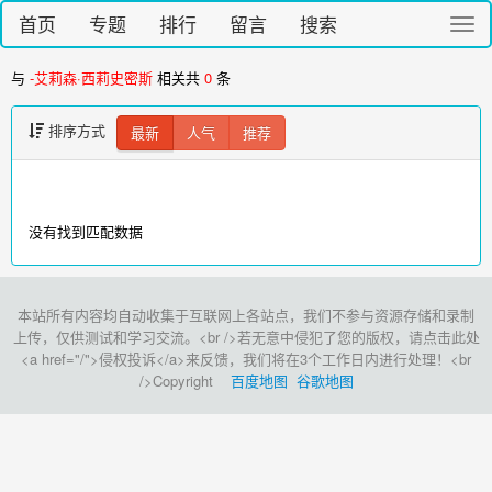
首页
专题
排行
留言
搜索
切
换
导
与
-艾莉森·西莉史密斯
相关共
0
条
航
排序方式
最新
人气
推荐
没有找到匹配数据
本站所有内容均自动收集于互联网上各站点，我们不参与资源存储和录制
上传，仅供测试和学习交流。<br />若无意中侵犯了您的版权，请点击此处
<a href="/">侵权投诉</a>来反馈，我们将在3个工作日内进行处理！<br
/>Copyright
百度地图
谷歌地图