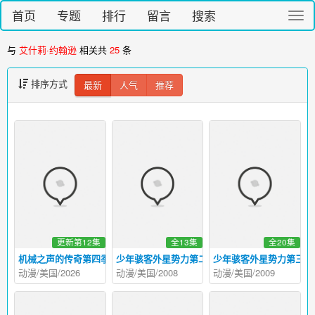
首页
专题
排行
留言
搜索
切
换
导
与
艾什莉·约翰逊
相关共
25
条
航
排序方式
最新
人气
推荐
更新第12集
全13集
全20集
机械之声的传奇第四季
少年骇客外星势力第二季
少年骇客外星势力第三季
动漫/美国/2026
动漫/美国/2008
动漫/美国/2009