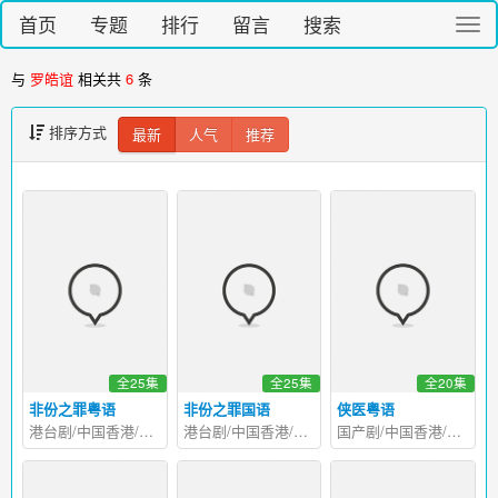
首页
专题
排行
留言
搜索
切
换
导
与
罗皓谊
相关共
6
条
航
排序方式
最新
人气
推荐
全25集
全25集
全20集
非份之罪粤语
非份之罪国语
侠医粤语
港台剧/中国香港/2026
港台剧/中国香港/2026
国产剧/中国香港/2025