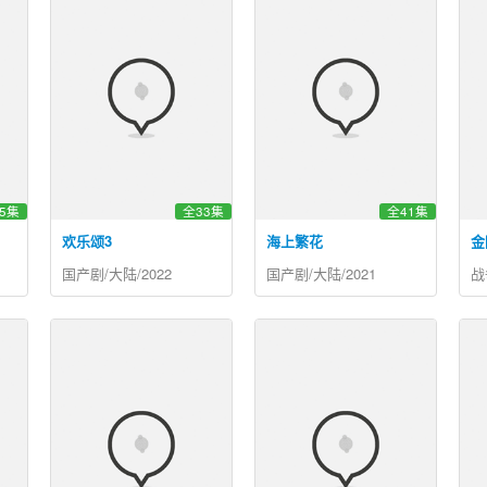
5集
全33集
全41集
欢乐颂3
海上繁花
金
国产剧/大陆/2022
国产剧/大陆/2021
战