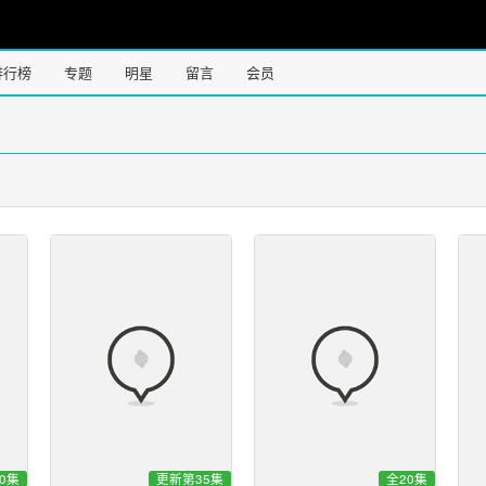
排行榜
专题
明星
留言
会员
0集
更新第35集
全20集