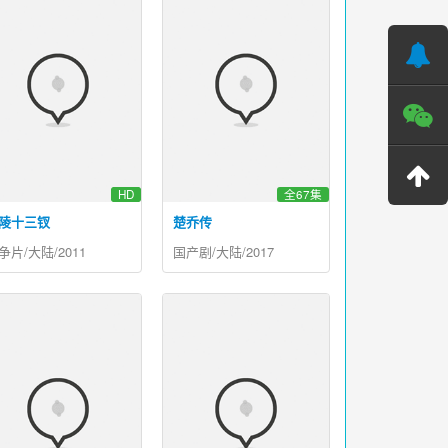
HD
全67集
陵十三钗
楚乔传
争片/大陆/2011
国产剧/大陆/2017