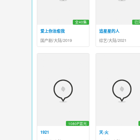
全40集
已
爱上你治愈我
追星星的人
国产剧/大陆/2019
综艺/大陆/2021
1080P蓝光
1921
天·火