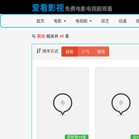
爱看影视
免费电影电视剧观看
首页
电影
电视剧
综艺
动漫
与
窦骁
相关共
45
条
排序方式
最新
人气
推荐
更新第48集
全2