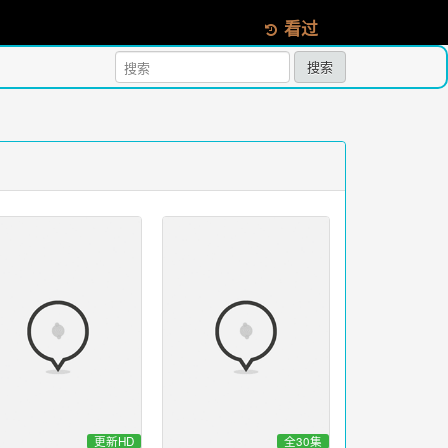
看过
搜索
更新HD
全30集