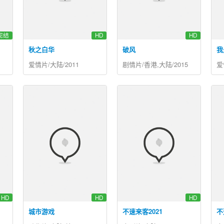
完结
HD
HD
秋之白华
破风
我
爱情片/大陆/2011
剧情片/香港,大陆/2015
爱
HD
HD
HD
城市游戏
不速来客2021
不