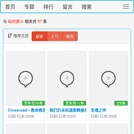
首页
专题
排行
留言
搜索
切
换
导
与
矶村勇斗
相关共
57
条
航
排序方式
最新
人气
推荐
更新至05集
更新第11集
全8集
Crossroad～救命救急的约定～
我们仍未知道那颗星的校规
灵魂之伴
日剧/日本/2026
日剧/日本/2025
日剧/日本/2026