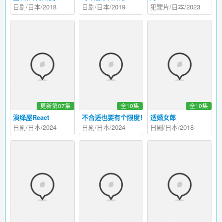
日剧/日本/2018
日剧/日本/2019
犯罪片/日本/2023
更新第07集
全10集
全10集
演绎屋React
不合适也要有个限度！
适婚女郎
日剧/日本/2024
日剧/日本/2024
日剧/日本/2018