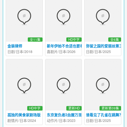
全11集
HD中字
全6集
金装律师
新年伊始不合适也要有个限度！～不能认真聊聊
弥留之国的爱丽丝第三季
日剧/日本/2018
喜剧片/日本/2026
日剧/日本/2025
HD中字
更新HD
更新第09集
孤独的美食家剧场版
东京复仇者2血腥万圣节篇-决战-
谁看见了孔雀在跳舞？
剧情片/日本/2024
动作片/日本/2023
日剧/日本/2025