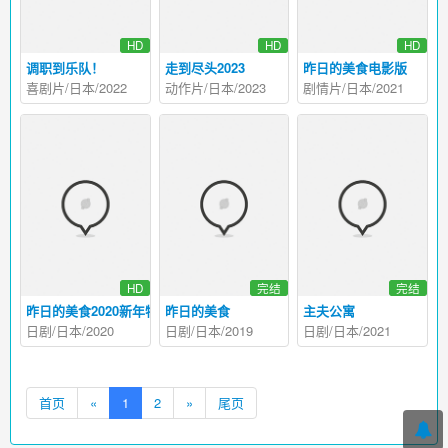
HD
HD
HD
调职到乐队！
走到尽头2023
昨日的美食电影版
喜剧片/日本/2022
动作片/日本/2023
剧情片/日本/2021
HD
完结
完结
昨日的美食2020新年特别篇
昨日的美食
主夫公寓
日剧/日本/2020
日剧/日本/2019
日剧/日本/2021
首页
«
1
2
»
尾页