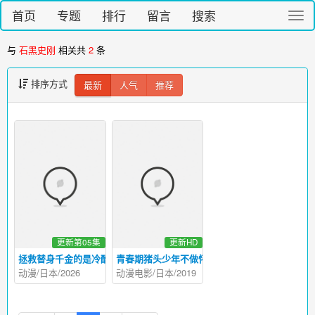
首页
专题
排行
留言
搜索
切
换
导
与
石黑史刚
相关共
2
条
航
排序方式
最新
人气
推荐
更新第05集
更新HD
拯救替身千金的是冷酷无情冰之王子的爱
青春期猪头少年不做怀梦少女的梦
动漫/日本/2026
动漫电影/日本/2019