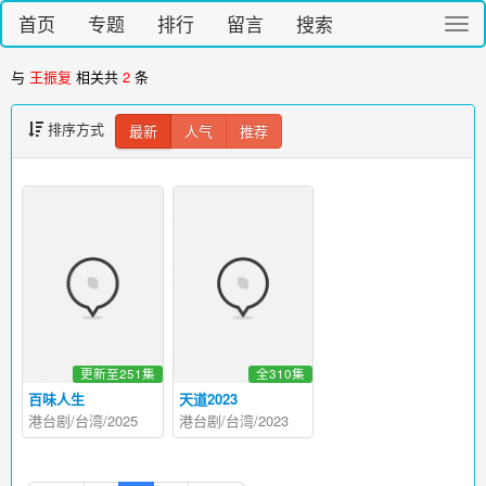
首页
专题
排行
留言
搜索
切
换
导
与
王振复
相关共
2
条
航
排序方式
最新
人气
推荐
更新至251集
全310集
百味人生
天道2023
港台剧/台湾/2025
港台剧/台湾/2023