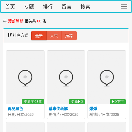
首页
专题
排行
留言
搜索
切
换
导
与
渡部笃郎
相关共
66
条
航
排序方式
最新
人气
推荐
更新至05集
更新HD
HD中字
再见黑色
幕末传新解
爆弹
日剧/日本/2026
剧情片/日本/2025
剧情片/日本/2025