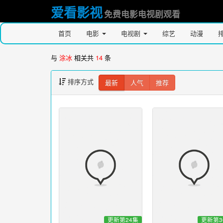
爱看影视
免费电影电视剧观看
首页
电影
电视剧
综艺
动漫
与
涂冰
相关共
14
条
排序方式
最新
人气
推荐
更新第24集
更新第3