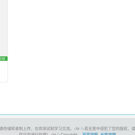
完结
和录制上传，仅供测试和学习交流。<br />若无意中侵犯了您的版权，请点击此处<
作日内进行处理！<br />Copyright
百度地图
谷歌地图