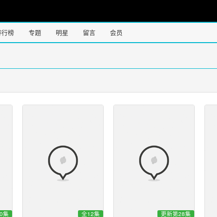
排行榜
专题
明星
留言
会员
0集
全12集
更新第28集