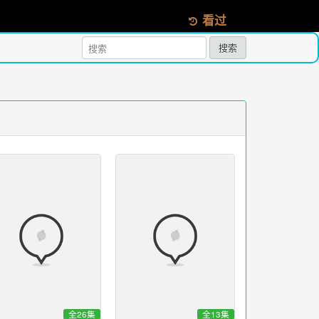
看过
搜索
全26集
全13集