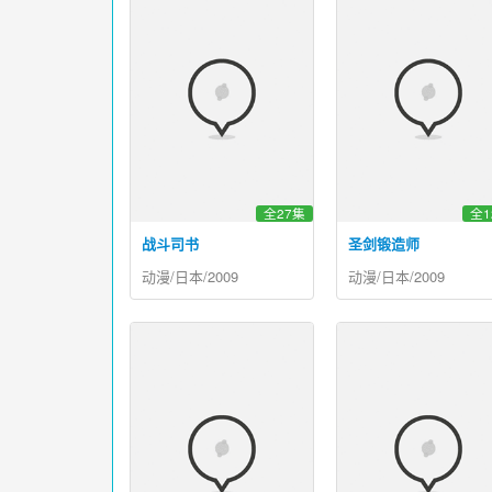
全27集
全1
战斗司书
圣剑锻造师
动漫/日本/2009
动漫/日本/2009