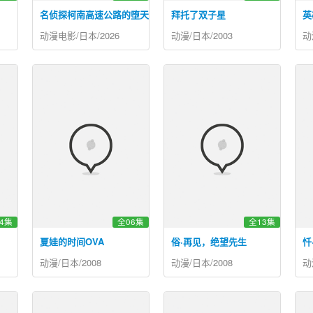
名侦探柯南高速公路的堕天使
拜托了双子星
英
动漫电影/日本/2026
动漫/日本/2003
动
4集
全06集
全13集
夏娃的时间OVA
俗·再见，绝望先生
忏
动漫/日本/2008
动漫/日本/2008
动