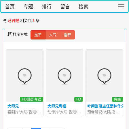
首页
专题
排行
留言
搜索
切
换
导
与
汤君耀
相关共
3
条
航
排序方式
最新
人气
推荐
HD国语|粤语
HD
完结
大师兄
大师兄粤语
叶问当班主任是种什么体
喜剧片/大陆/香港/2018
动作片/大陆,香港/2018
预告解说/大陆,香港/2018