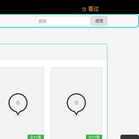
看过
搜索
全44集
全20集