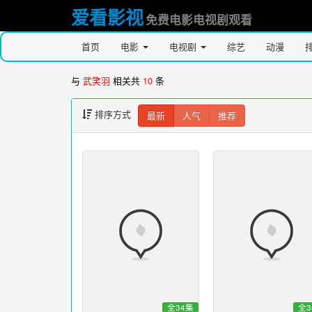
爱看影视
免费电影电视剧观看
首页
电影
电视剧
综艺
动漫
与
武笑羽
相关共
10
条
排序方式
最新
人气
推荐
全34集
全3