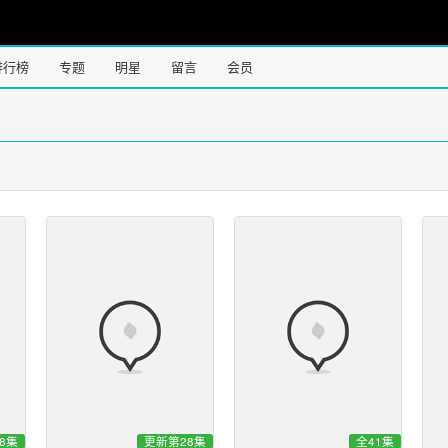
排行榜
专题
明星
留言
会员
8集
更新第28集
全41集