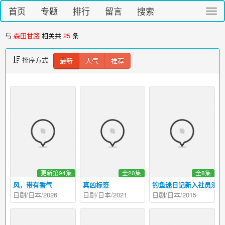
首页
专题
排行
留言
搜索
切
换
导
与
森田甘路
相关共
25
条
航
排序方式
最新
人气
推荐
更新第94集
全20集
全8集
风，带有香气
真凶标签
钓鱼迷日记新入社员浜崎
日剧/日本/2026
日剧/日本/2021
日剧/日本/2015