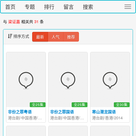
首页
专题
排行
留言
搜索
切
换
导
与
梁证嘉
相关共
31
条
航
排序方式
最新
人气
推荐
全25集
全25集
全30集
非份之罪粤语
非份之罪国语
寒山潜龙国语
港台剧/中国香港/2026
港台剧/中国香港/2026
港台剧/香港/2014