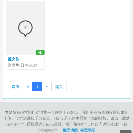
HD
草之韵
剧情片/日本/2021
首页
«
1
»
尾页
本站所有内容均自动收集于互联网上各站点，我们不参与资源存储和录制
上传，仅供测试和学习交流。<br />若无意中侵犯了您的版权，请点击此处
<a href="/">侵权投诉</a>来反馈，我们将在3个工作日内进行处理！<br
/>Copyright
百度地图
谷歌地图