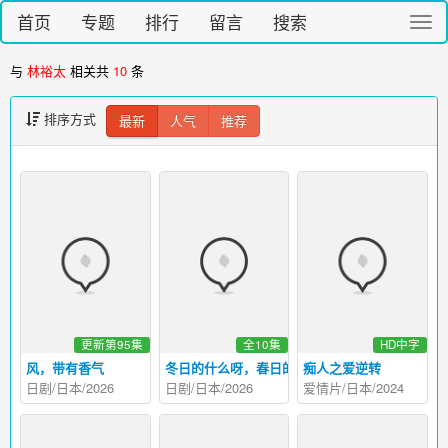
首页
专题
排行
留言
搜索
切
换
导
与
林裕太
相关共
10
条
航
排序方式
最新
人气
推荐
更新第95集
全10集
HD中字
风，带有香气
冬日的什么呀，春日的什么呢
痴人之爱逆转
日剧/日本/2026
日剧/日本/2026
爱情片/日本/2024