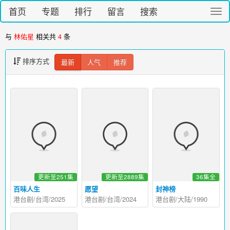
首页
专题
排行
留言
搜索
切
换
导
与
林佑星
相关共
4
条
航
排序方式
最新
人气
推荐
更新至251集
更新至2889集
36集全
百味人生
愿望
封神榜
港台剧/台湾/2025
港台剧/台湾/2024
港台剧/大陆/1990