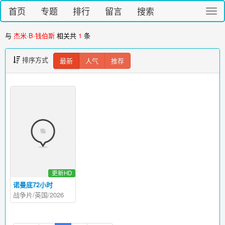
首页
专题
排行
留言
搜索
切
换
导
与
杰米·B·钱伯斯
相关共
1
条
航
排序方式
最新
人气
推荐
更新HD
诺曼底72小时
战争片/英国/2026