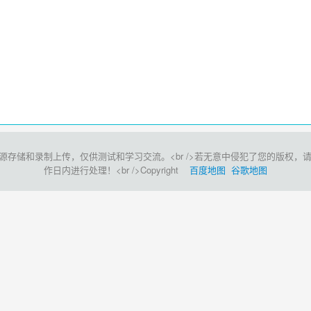
和录制上传，仅供测试和学习交流。<br />若无意中侵犯了您的版权，请点击此处<
作日内进行处理！<br />Copyright
百度地图
谷歌地图