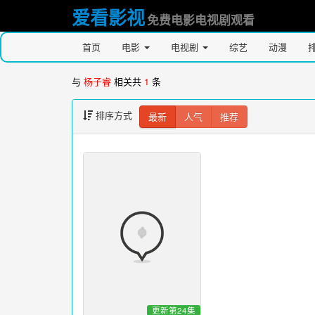
爱看影视
免费电影电视剧观看
首页
电影
电视剧
综艺
动漫
与
杨子睿
相关共
1
条
排序方式
最新
人气
推荐
更新第24集