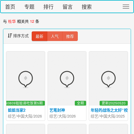
首页
专题
排行
留言
搜索
切
换
导
与
杜华
相关共
12
条
航
排序方式
最新
人气
推荐
20260809姐姐请吃饭第5期
全期
更新20250520
姐姐当家2
艺笔封神
年轻的战场之太好“校”了
综艺/中国大陆/2026
综艺/大陆/2026
综艺/中国大陆/2025