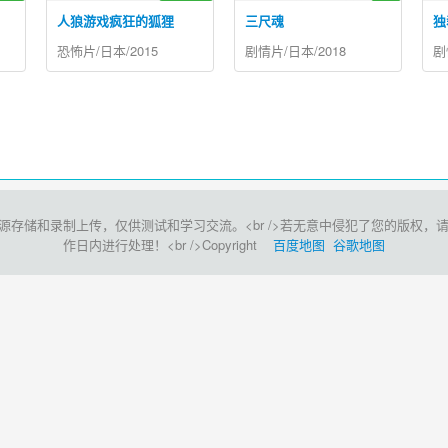
人狼游戏疯狂的狐狸
三尺魂
独
恐怖片/日本/2015
剧情片/日本/2018
剧
和录制上传，仅供测试和学习交流。<br />若无意中侵犯了您的版权，请点击此处<
作日内进行处理！<br />Copyright
百度地图
谷歌地图