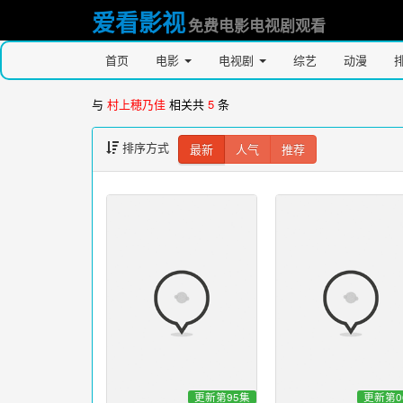
爱看影视
免费电影电视剧观看
首页
电影
电视剧
综艺
动漫
与
村上穂乃佳
相关共
5
条
排序方式
最新
人气
推荐
更新第95集
更新第0