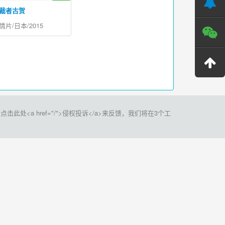
裁者古贺
情片/日本/2015
a href="/">侵权投诉</a>来反馈，我们将在3个工