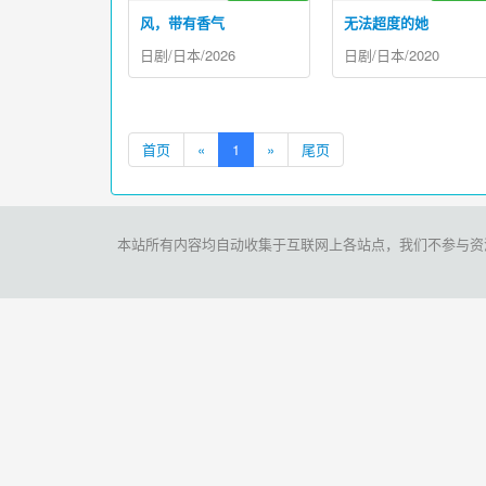
风，带有香气
无法超度的她
日剧/日本/2026
日剧/日本/2020
首页
«
1
»
尾页
本站所有内容均自动收集于互联网上各站点，我们不参与资源存储