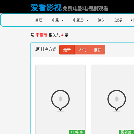
爱看影视
免费电影电视剧观看
首页
电影
电视剧
综艺
动漫
与
李蔓瑄
相关共
4
条
排序方式
最新
人气
推荐
HD中字
更新第3