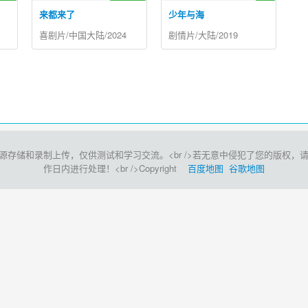
来都来了
少年与海
喜剧片/中国大陆/2024
剧情片/大陆/2019
和录制上传，仅供测试和学习交流。<br />若无意中侵犯了您的版权，请点击此处<
作日内进行处理！<br />Copyright
百度地图
谷歌地图