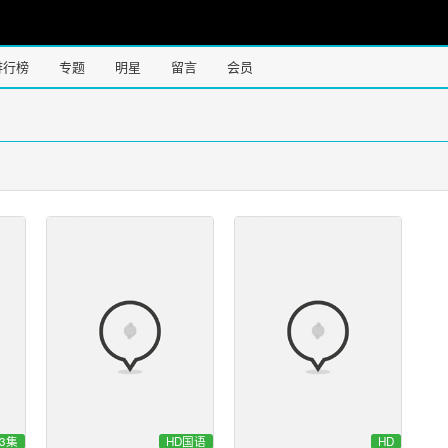
排行榜
专题
明星
留言
会员
3集
HD国语
HD