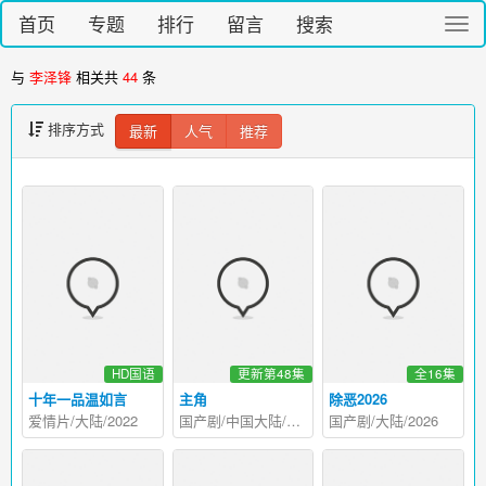
首页
专题
排行
留言
搜索
切
换
导
与
李泽锋
相关共
44
条
航
排序方式
最新
人气
推荐
HD国语
更新第48集
全16集
十年一品温如言
主角
除恶2026
爱情片/大陆/2022
国产剧/中国大陆/2026
国产剧/大陆/2026