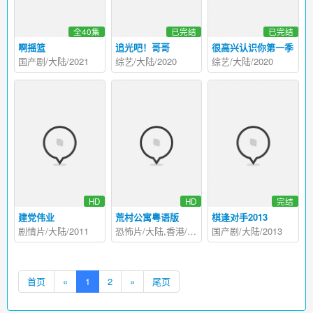
全40集
已完结
已完结
啊摇篮
追光吧！哥哥
很高兴认识你第一季
国产剧/大陆/2021
综艺/大陆/2020
综艺/大陆/2020
HD
HD
完结
建党伟业
荒村公寓粤语版
棋逢对手2013
剧情片/大陆/2011
恐怖片/大陆,香港/2010
国产剧/大陆/2013
首页
«
1
2
»
尾页